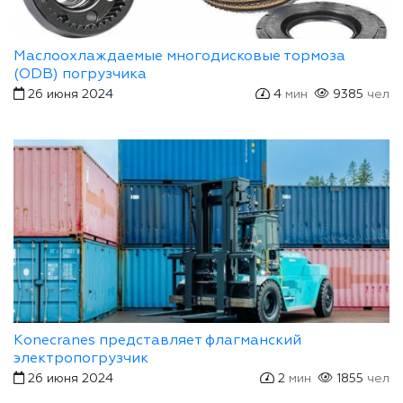
Маслоохлаждаемые многодисковые тормоза
(ODB) погрузчика
26 июня 2024
4
мин
9385
чел
Konecranes представляет флагманский
электропогрузчик
26 июня 2024
2
мин
1855
чел