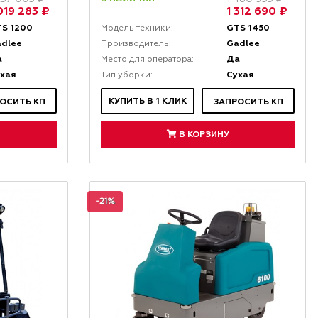
 019 283 ₽
1 312 690 ₽
S 1200
GTS 1450
Модель техники:
adlee
Gadlee
Производитель:
а
Да
Место для оператора:
хая
Сухая
Тип уборки:
КУПИТЬ В 1 КЛИК
ОСИТЬ КП
ЗАПРОСИТЬ КП
В КОРЗИНУ
-21%