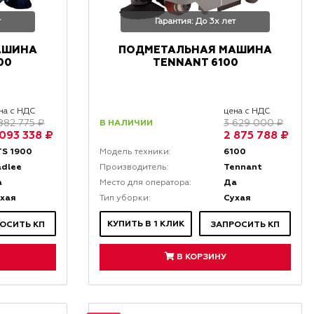
т
Гарантия: До 3х лет
АШИНА
ПОДМЕТАЛЬНАЯ МАШИНА
00
TENNANT 6100
на с НДС
цена с НДС
В НАЛИЧИИ
882 775 ₽
3 629 000 ₽
 093 338 ₽
2 875 788 ₽
S 1900
6100
Модель техники:
adlee
Tennant
Производитель:
а
Да
Место для оператора:
хая
Сухая
Тип уборки:
КУПИТЬ В 1 КЛИК
ОСИТЬ КП
ЗАПРОСИТЬ КП
В КОРЗИНУ