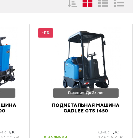
-11%
т
Гарантия: До 2х лет
АШИНА
ПОДМЕТАЛЬНАЯ МАШИНА
00
GADLEE GTS 1450
на с НДС
цена с НДС
В НАЛИЧИИ
237 005 ₽
1 480 955 ₽