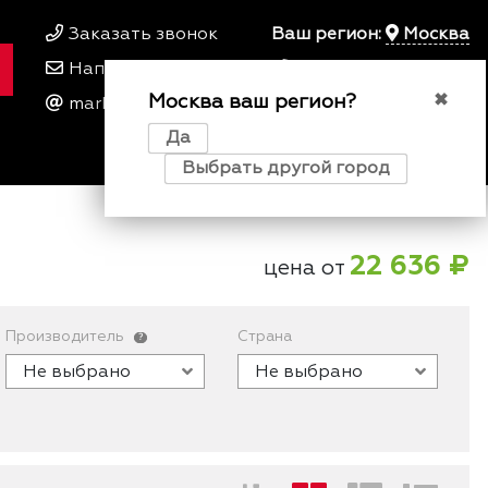
Заказать звонок
Ваш регион:
Москва
Написать нам
+7 495 649 64 57
Москва ваш регион?
00
00
✖
marketing@kfork.ru
Пн-Пт 9
- 18
Да
0
0
0
Выбрать другой город
22 636 ₽
цена от
Производитель
Страна
?
Не выбрано
Не выбрано