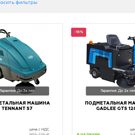
осить фильтры
-18%
Гарантия: До 3х лет
Гарантия: До 2х ле
ЕТАЛЬНАЯ МАШИНА
ПОДМЕТАЛЬНАЯ М
TENNANT S7
GADLEE GTS 12
цена с НДС
це
В НАЛИЧИИ
955 225 ₽
1 