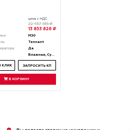
цена с НДС
22 437 195 ₽
13 853 826 ₽
M30
ики:
Tennant
ль:
Да
ератора:
Влажная, Сухая
1 КЛИК
ЗАПРОСИТЬ КП
В КОРЗИНУ