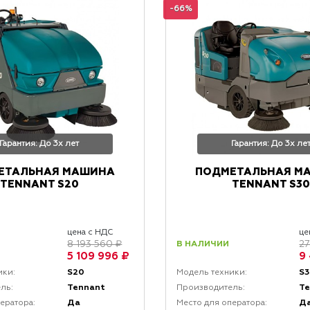
-66%
Гарантия: До 3х лет
Гарантия: До 3х ле
ЕТАЛЬНАЯ МАШИНА
ПОДМЕТАЛЬНАЯ М
TENNANT S20
TENNANT S30
цена с НДС
це
В НАЛИЧИИ
8 193 560 ₽
27
5 109 996 ₽
9
S20
S
ики:
Модель техники:
Tennant
T
ль:
Производитель:
Да
Д
ератора:
Место для оператора: