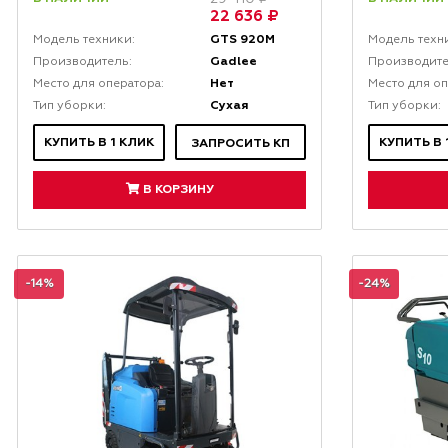
22 636 ₽
GTS 920M
Модель техники:
Модель техн
Gadlee
Производитель:
Производите
Нет
Место для оператора:
Место для оп
Сухая
Тип уборки:
Тип уборки:
КУПИТЬ В 1 КЛИК
КУПИТЬ В 
ЗАПРОСИТЬ КП
В КОРЗИНУ
-14%
-24%