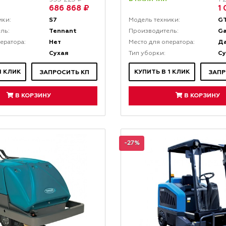
686 868 ₽
1
S7
GT
ики:
Модель техники:
Tennant
G
ль:
Производитель:
Нет
Д
ератора:
Место для оператора:
Сухая
Су
Тип уборки:
1 КЛИК
КУПИТЬ В 1 КЛИК
ЗАПРОСИТЬ КП
ЗАПР
В КОРЗИНУ
В КОРЗИНУ
-27%