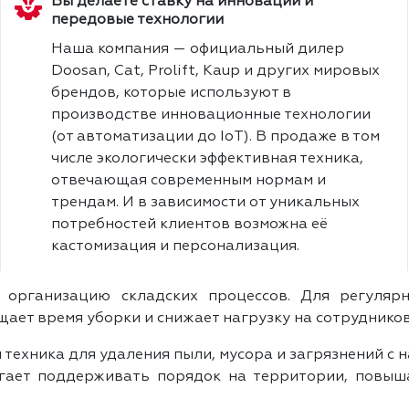
Вы делаете ставку на инновации и
передовые технологии
Наша компания — официальный дилер
Doosan, Cat, Prolift, Kaup и других мировых
брендов, которые используют в
производстве инновационные технологии
(от автоматизации до IoT). В продаже в том
числе экологически эффективная техника,
отвечающая современным нормам и
трендам. И в зависимости от уникальных
потребностей клиентов возможна её
кастомизация и персонализация.
и организацию складских процессов. Для регуля
ает время уборки и снижает нагрузку на сотрудников
техника для удаления пыли, мусора и загрязнений с 
гает поддерживать порядок на территории, повыш