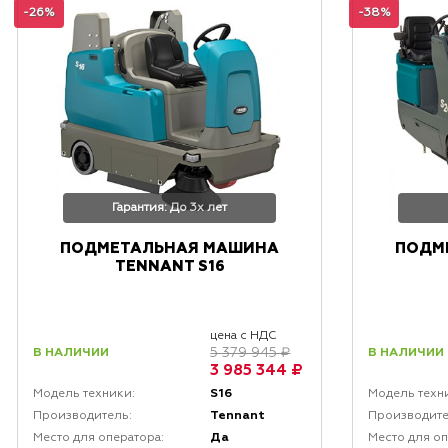
-26%
-38%
Гарантия: До 3х лет
ПОДМЕТАЛЬНАЯ МАШИНА
ПОДМ
TENNANT S16
цена с НДС
В НАЛИЧИИ
В НАЛИЧИИ
5 379 945 ₽
3 985 344 ₽
S16
Модель техники:
Модель техн
Tennant
Производитель:
Производите
Да
Место для оператора:
Место для оп