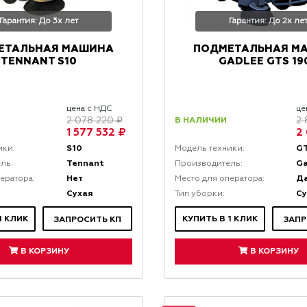
Гарантия: До 3х лет
Гарантия: До 2х ле
ЕТАЛЬНАЯ МАШИНА
ПОДМЕТАЛЬНАЯ М
TENNANT S10
GADLEE GTS 19
цена с НДС
це
В НАЛИЧИИ
2 078 220 ₽
2 
1 577 532 ₽
2
S10
GT
ики:
Модель техники:
Tennant
G
ль:
Производитель:
Нет
Д
ератора:
Место для оператора:
Сухая
Су
Тип уборки:
1 КЛИК
КУПИТЬ В 1 КЛИК
ЗАПРОСИТЬ КП
ЗАПР
В КОРЗИНУ
В КОРЗИНУ