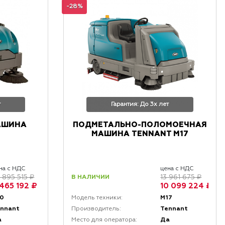
-28%
т
Гарантия: До 3х лет
АШИНА
ПОДМЕТАЛЬНО-ПОЛОМОЕЧНАЯ
МАШИНА TENNANT M17
на с НДС
цена с НДС
В НАЛИЧИИ
 895 515 ₽
13 961 675 ₽
 465 192 ₽
10 099 224 ₽
30
M17
Модель техники:
ennant
Tennant
Производитель:
а
Да
Место для оператора: