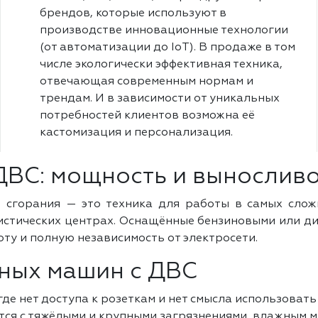
брендов, которые используют в
производстве инновационные технологии
(от автоматизации до IoT). В продаже в том
числе экологически эффективная техника,
отвечающая современным нормам и
трендам. И в зависимости от уникальных
потребностей клиентов возможна её
кастомизация и персонализация.
ВС: мощность и выносливо
сгорания — это техника для работы в самых слож
истических центрах. Оснащённые бензиновыми или д
у и полную независимость от электросети.
ных машин с ДВС
де нет доступа к розеткам и нет смысла использовать
я с тяжёлыми и крупными загрязнениями, влажным му