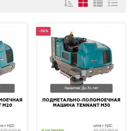
-38%
т
Гарантия: До 3х лет
МОЕЧНАЯ
ПОДМЕТАЛЬНО-ПОЛОМОЕЧНАЯ
 M20
МАШИНА TENNANT M30
на с НДС
цена с НДС
В НАЛИЧИИ
 325 020 ₽
22 437 195 ₽