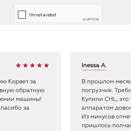
Inessa A.
ию Корвет за
В прошлом меся
ивную обратную
погрузчик. Треб
лении машины!
Купили CHL, это 
Спасибо за
аппаратом довол
Из минусов отмет
пришлось полчас