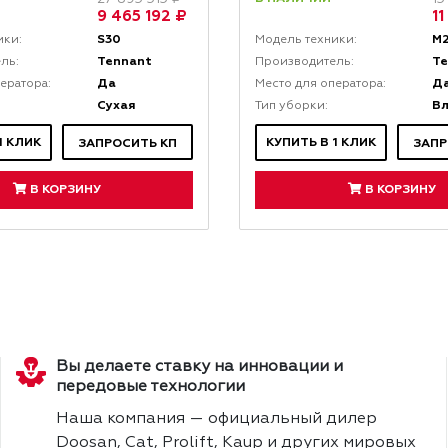
9 465 192 ₽
1
S30
M
ики:
Модель техники:
Tennant
T
ль:
Производитель:
Да
Д
ератора:
Место для оператора:
Сухая
Тип уборки:
1 КЛИК
КУПИТЬ В 1 КЛИК
ЗАПРОСИТЬ КП
ЗАПР
В КОРЗИНУ
В КОРЗИНУ
Вы делаете ставку на инновации и
передовые технологии
Наша компания — официальный дилер
Doosan, Cat, Prolift, Kaup и других мировых