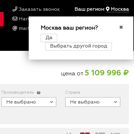
Заказать звонок
Ваш регион:
Москва
Написать нам
+7 495 649 64 57
Москва ваш регион?
00
00
✖
marketing@kfork.ru
Пн-Пт 9
- 18
Да
0
0
0
Выбрать другой город
5 109 996 ₽
цена от
Производитель
Страна
?
Не выбрано
Не выбрано