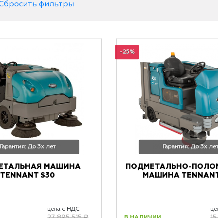
Сбросить фильтры
-25%
Гарантия: До 3х лет
Гарантия: До 3х ле
ЕТАЛЬНАЯ МАШИНА
ПОДМЕТАЛЬНО-ПОЛО
TENNANT S30
МАШИНА TENNANT
цена с НДС
це
В НАЛИЧИИ
27 895 515 ₽
15