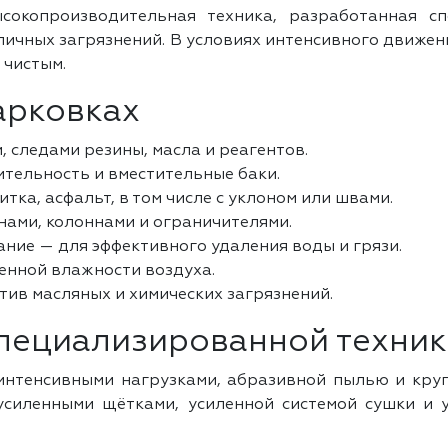
окопроизводительная техника, разработанная сп
 уличных загрязнений. В условиях интенсивного движе
 чистым.
арковках
 следами резины, масла и реагентов.
тельность и вместительные баки.
тка, асфальт, в том числе с уклоном или швами.
ами, колоннами и ограничителями.
ние — для эффективного удаления воды и грязи.
енной влажности воздуха.
ив масляных и химических загрязнений.
специализированной техни
нтенсивными нагрузками, абразивной пылью и круп
силенными щётками, усиленной системой сушки и 