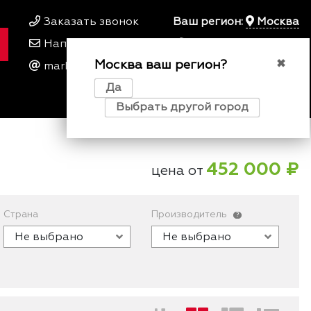
Заказать звонок
Ваш регион:
Москва
Написать нам
+7 495 649 64 57
Москва ваш регион?
00
00
✖
marketing@kfork.ru
Пн-Пт 9
- 18
Да
0
0
0
Выбрать другой город
452 000 ₽
цена от
Страна
Производитель
?
Не выбрано
Не выбрано