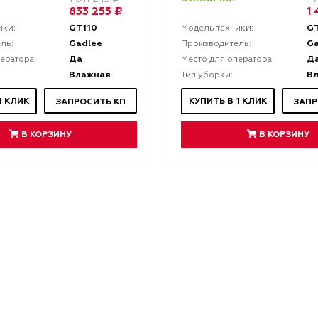
833 255 ₽
1 
GT110
GT
ики:
Модель техники:
Gadlee
G
ль:
Производитель:
Да
Д
ератора:
Место для оператора:
Влажная
В
Тип уборки:
1 КЛИК
КУПИТЬ В 1 КЛИК
ЗАПРОСИТЬ КП
ЗАПР
В КОРЗИНУ
В КОРЗИНУ