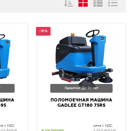
-18%
т
Гарантия: До 2х лет
АШИНА
ПОЛОМОЕЧНАЯ МАШИНА
B95
GADLEE GT180 75RS
на с НДС
цена с НДС
В НАЛИЧИИ
722 355 ₽
1 757 970 ₽