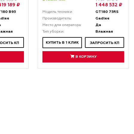
419 189 ₽
1 448 532 ₽
180 B95
GT180 75RS
Модель техники:
adlee
Gadlee
Производитель:
а
Да
Место для оператора:
лажная
Влажная
Тип уборки:
КУПИТЬ В 1 КЛИК
ОСИТЬ КП
ЗАПРОСИТЬ КП
В КОРЗИНУ