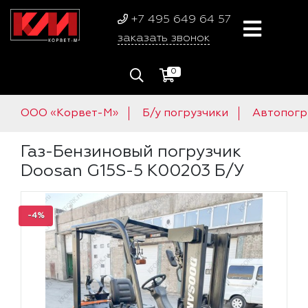
+7 495 649 64 57
заказать звонок
0
ООО «Корвет-М»
Б/у погрузчики
Автопогр
Газ-Бензиновый погрузчик
Doosan G15S-5 K00203 Б/У
-4%