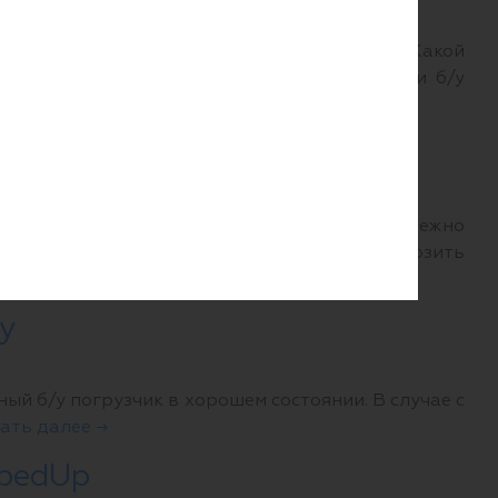
тить внимание в ходе проведения сделки? Какой
и и другие вопросы о безопасности покупки б/у
х. Для этого спецтехника должна быть надежно
илочного погрузчика и как безопасно перевозить
у
й б/у погрузчик в хорошем состоянии. В случае с
ать далее →
mpedUp