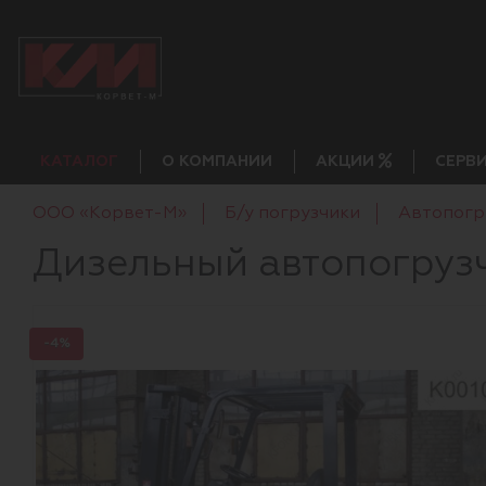
КАТАЛОГ
О КОМПАНИИ
АКЦИИ
СЕРВ
ООО «Корвет-М»
Б/у погрузчики
Автопогр
Дизельный автопогрузч
-4%