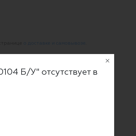
 странице
о доставке и самовывозе
.
104 Б/У" отсутствует в
чный расчет с учетом НДС.
му переводу.