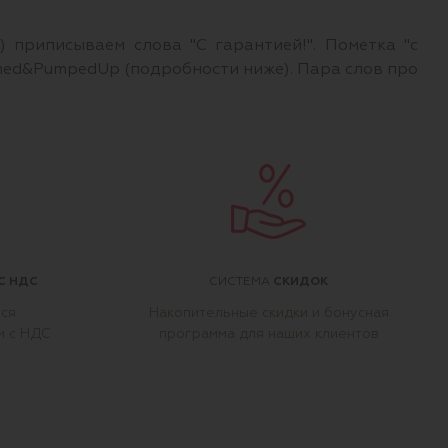
 приписываем слова "С гарантией!". Пометка "с
rmed&PumpedUp (подробности ниже). Пара слов про
С НДС
СКИДОК
СИСТЕМА
тся
Накопительные скидки и бонусная
м с НДС
программа для наших клиентов