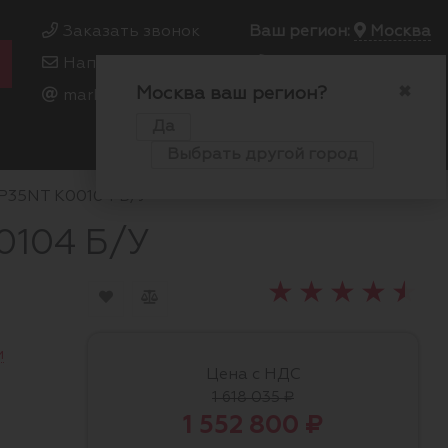
Заказать звонок
Ваш регион:
Москва
Написать нам
+7 495 649 64 57
Москва ваш регион?
00
00
✖
marketing@kfork.ru
Пн-Пт 9
- 18
Да
0
0
0
Выбрать другой город
DP35NT K00104 Б/У
0104 Б/У
и
Цена с НДС
1 618 035 ₽
1 552 800 ₽