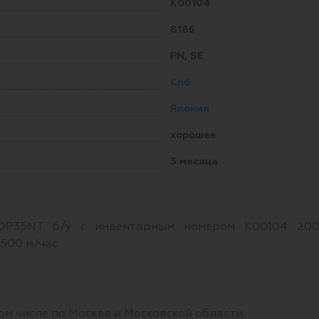
K00104
8186
PN, SE
Спб
Япония
хорошее
3 месяца
и DP35NT б/у с инвентарным номером K00104 200
500 м/час.
ом числе по Москве и Московской области.