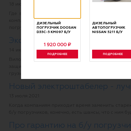
18 июня 2024
Где выгоднее купить б/у погрузчик – у мелког
комплекс услуг могут предоставлять крупные к
ДИЗЕЛЬНЫЙ
ДИЗЕЛЬНЫЙ
ПОГРУЗЧИК DOOSAN
АВТОПОГРУЗЧИК
погрузчиков для производственных нужд отвечаем
D35C-5 КМ097 Б/У
NISSAN 5211 Б/У
Эксплуатация вилочного погр
1 920 000 ₽
14 июня 2024
ПОДРОБНЕЕ
ПОДРОБНЕЕ
Вилочные погрузчики эффективны не только на
защищена от переворачивания. Эта статья будет
грузы на подъемах и спусках.
Читать далее →
Новый электроштабелер - луч
13 июля 2021
Когда компаниям приходит время заменить старею
б/у погрузчиков, конечно, есть шансы, что с ним б
Про гарантию на б/у погруз