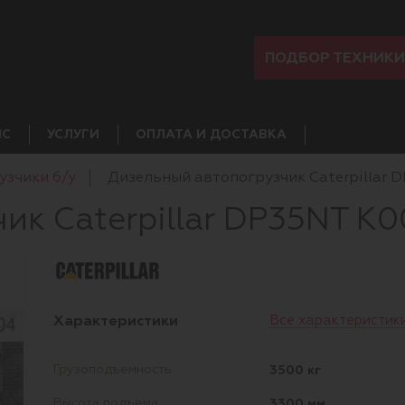
ПОДБОР ТЕХНИКИ
ИС
УСЛУГИ
ОПЛАТА И ДОСТАВКА
узчики б/у
Дизельный автопогрузчик Caterpillar 
ик Caterpillar DP35NT K0
Характеристики
Все характеристик
3500 кг
Грузоподъемность
3300 мм
Высота подъема