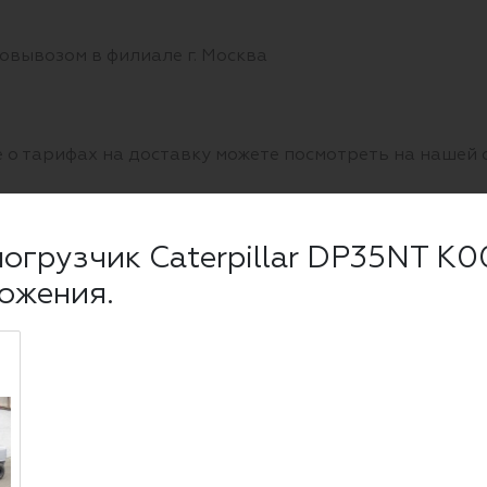
овывозом в филиале г. Москва
 о тарифах на доставку можете посмотреть на нашей
огрузчик Caterpillar DP35NT K00
е. Юр. лица могут расплатиться за товары за безнали
ожения.
ный расчет и по банковской карте, так и по банковско
рузчик и не ошибиться!