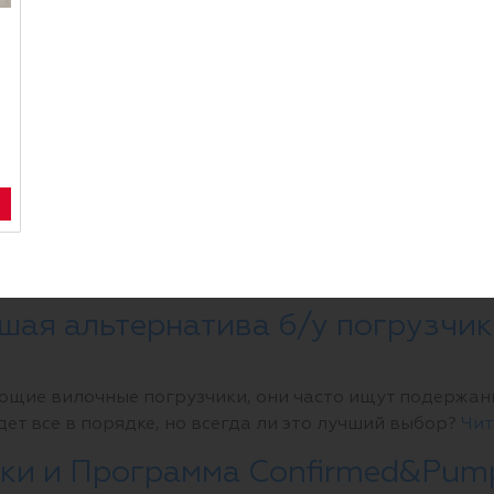
о перекупщика или крупной компании? На что обра
омпании, и действительно ли они необходимы? На эт
 в нашей статье.
Читать далее →
узчика на уклоне
 горизонтальных, но и на наклонных поверхностя
 о том, как рассчитать максимальный угол уклона в
шая альтернатива б/у погрузчик
щие вилочные погрузчики, они часто ищут подержанны
удет все в порядке, но всегда ли это лучший выбор?
Чит
чики и Программа Confirmed&Pu