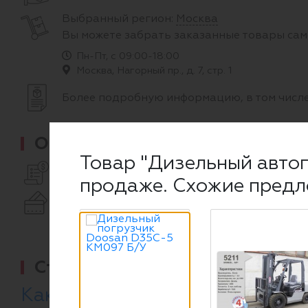
Выбранный регион:
Москва
Вы можете забрать заказанные товары сам
Пн-Пт, с 09:00-18:00
Москва, Нагорный пр., д. 7, стр. 1
Более подробную информацию, в том числе
Оплата
Товар "Дизельный автоп
С юр.лицами работаем только по предоплат
продаже. Схожие предл
Физ. лица могут расплатиться как за налич
Подробнее об оплате и наших реквизитах
Статьи по теме
Как правильно выбрать БУ пог