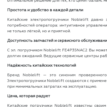
оптимальное решение для тех, кто ценит баланс м
Простота и удобство в каждой детали
Китайские электропогрузчики Noblelift давн
потребностей оператора: интуитивное управление
не только лёгкой, но и приятной.
Доступность запчастей и сервисного обслуживан
С эл. погрузчиком Noblelift FE4P35NAC2 Вы може
долгих ожиданий. Ведущие сервисные центры раб
Надёжность китайских технологий
Бренд Noblelift — это синоним проверенног
Электропогрузчики Noblelift создаются с примен
при минимальных затратах на эксплуатацию.
Цена, которая радует
Китайские погрузчики Noblelift известны сво