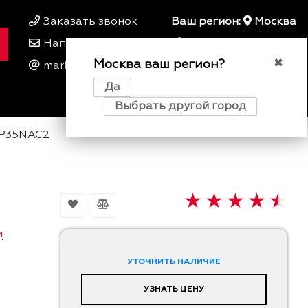
Заказать звонок
Ваш регион:
Москва
Написать нам
+7 495 649 64 57
Москва ваш регион?
00
00
✖
marketing@kfork.ru
Пн-Пт 9
- 18
Да
0
0
0
Выбрать другой город
4P35NAC2
и
УТОЧНИТЬ НАЛИЧИЕ
УЗНАТЬ ЦЕНУ