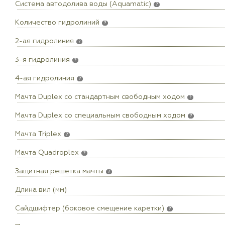
Система автодолива воды (Aquamatic)
?
Количество гидролиний
?
2-ая гидролиния
?
3-я гидролиния
?
4-ая гидролиния
?
Мачта Duplex сo стандартным свободным ходом
?
Мачта Duplex со специальным свободным ходом
?
Мачта Triplex
?
Мачта Quadroplex
?
Защитная решетка мачты
?
Длина вил (мм)
Сайдшифтер (боковое смещение каретки)
?