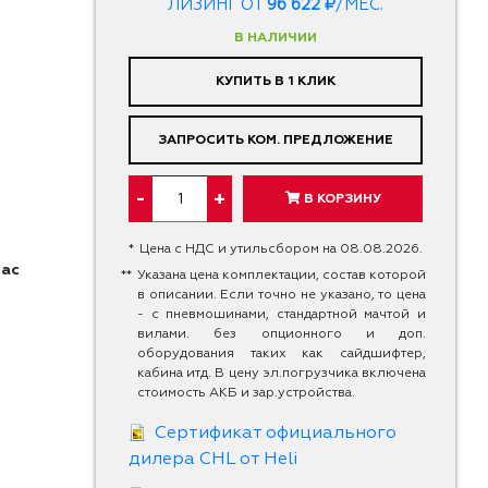
ЛИЗИНГ ОТ
96 622 ₽
/МЕС.
В НАЛИЧИИ
КУПИТЬ В 1 КЛИК
ЗАПРОСИТЬ КОМ. ПРЕДЛОЖЕНИЕ
-
+
В КОРЗИНУ
*
Цена с НДС и утильсбором на 08.08.2026.
час
**
Указана цена комплектации, состав которой
в описании. Если точно не указано, то цена
- с пневмошинами, стандартной мачтой и
вилами. без опционного и доп.
оборудования таких как сайдшифтер,
кабина итд. В цену эл.погрузчика включена
стоимость АКБ и зар.устройства.
Сертификат официального
дилера CHL от Heli