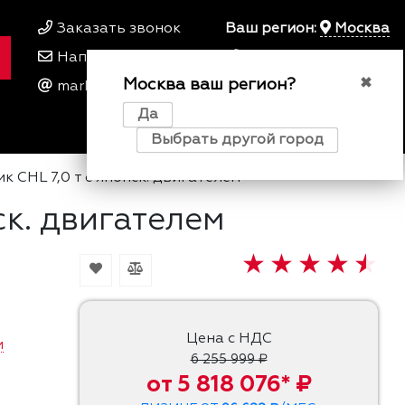
Заказать звонок
Ваш регион:
Москва
Написать нам
+7 495 649 64 57
Москва ваш регион?
00
00
✖
marketing@kfork.ru
Пн-Пт 9
- 18
Да
0
0
0
Выбрать другой город
 CHL 7,0 т с японск. двигателем
ск. двигателем
Цена с НДС
и
6 255 999 ₽
от 5 818 076* ₽