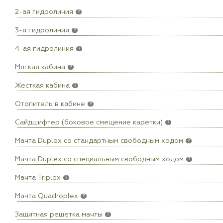
2-ая гидролиния
?
3-я гидролиния
?
4-ая гидролиния
?
Мягкая кабина
?
Жесткая кабина
?
Отопитель в кабине
?
Сайдшифтер (боковое смещение каретки)
?
Мачта Duplex сo стандартным свободным ходом
?
Мачта Duplex со специальным свободным ходом
?
Мачта Triplex
?
Мачта Quadroplex
?
Защитная решетка мачты
?