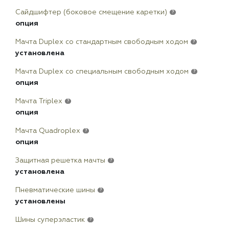
Сайдшифтер (боковое смещение каретки)
?
опция
Мачта Duplex сo стандартным свободным ходом
?
установлена
Мачта Duplex со специальным свободным ходом
?
опция
Мачта Triplex
?
опция
Мачта Quadroplex
?
опция
Защитная решетка мачты
?
установлена
Пневматические шины
?
установлены
Шины суперэластик
?