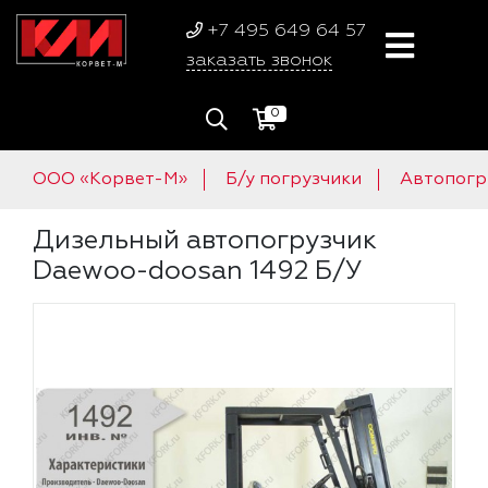
+7 495 649 64 57
заказать звонок
0
ООО «Корвет-М»
Б/у погрузчики
Автопогр
Дизельный автопогрузчик
Daewoo-doosan 1492 Б/У