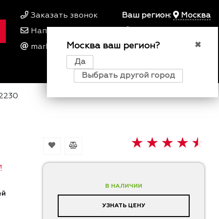
Заказать звонок
Ваш регион:
Москва
Написать нам
+7 495 649 64 57
Москва ваш регион?
00
00
✖
marketing@kfork.ru
Пн-Пт 9
- 18
Да
0
0
0
Выбрать другой город
2230
и
В НАЛИЧИИ
ей
УЗНАТЬ ЦЕНУ