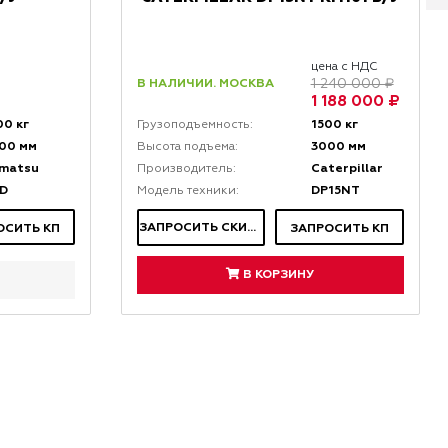
цена с НДС
В НАЛИЧИИ. МОСКВА
1 240 000 ₽
1 188 000 ₽
00 кг
1500 кг
Грузоподъемность:
00 мм
3000 мм
Высота подъема:
matsu
Caterpillar
Производитель:
D
DP15NT
Модель техники:
ЗАПРОСИТЬ СКИДКУ
ОСИТЬ КП
ЗАПРОСИТЬ КП
В КОРЗИНУ