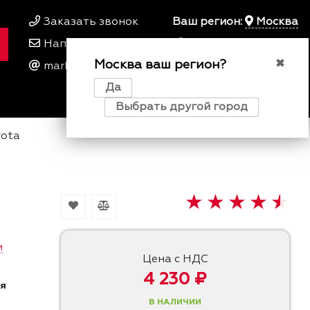
Заказать звонок
Ваш регион:
Москва
Написать нам
+7 495 649 64 57
Москва ваш регион?
00
00
✖
marketing@kfork.ru
Пн-Пт 9
- 18
Да
0
0
0
Выбрать другой город
yota
и
Цена с НДС
4 230 ₽
я
В НАЛИЧИИ