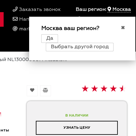
Заказать звонок
Ваш регион:
Москва
Написать нам
+7 495 649 64 57
Москва ваш регион?
00
00
✖
marketing@kfork.ru
Пн-Пт 9
- 18
Да
0
0
0
Выбрать другой город
ый NL130000001 Mitsubishi
и
В НАЛИЧИИ
УЗНАТЬ ЦЕНУ
енты