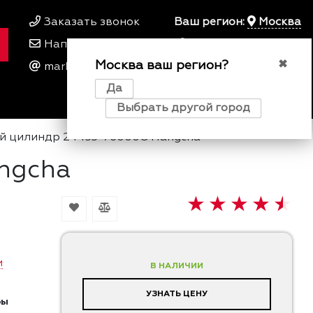
Заказать звонок
Ваш регион:
Москва
Написать нам
+7 495 649 64 57
Москва ваш регион?
00
00
✖
marketing@kfork.ru
Пн-Пт 9
- 18
Да
0
0
0
Выбрать другой город
й цилиндр 24433-76000G Hangcha
ngcha
и
В НАЛИЧИИ
УЗНАТЬ ЦЕНУ
ры