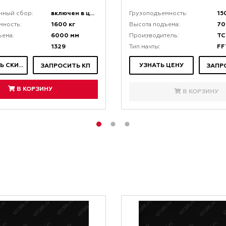
включен в цену
15
нный сбор:
Грузоподъемность:
1600 кг
70
мность:
Высота подъема:
6000 мм
TC
ъема:
Производитель:
1329
FF
Тип мачты:
ЗАПРОСИТЬ СКИДКУ
УЗНАТЬ ЦЕНУ
ЗАПРОСИТЬ КП
ЗАПР
В КОРЗИНУ
В КОРЗИНУ