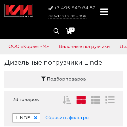
+7 495 649 64 57
заказать звонок
0
ООО «Корвет-М»
Вилочные погрузчики
Ди
Дизельные погрузчики Linde
Подбор товаров
28 товаров
Сбросить фильтры
LINDE