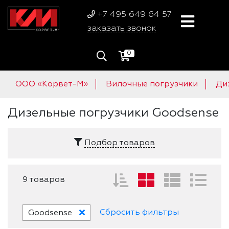
+7 495 649 64 57
заказать звонок
0
ООО «Корвет-М»
Вилочные погрузчики
Ди
Дизельные погрузчики Goodsense
Подбор товаров
9 товаров
Сбросить фильтры
Goodsense