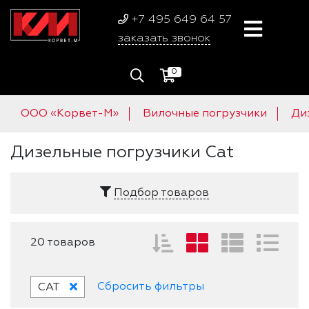
+7 495 649 64 57
заказать звонок
0
ООО «Корвет-М»
Вилочные погрузчики
Ди
Дизельные погрузчики Cat
Подбор товаров
20 товаров
Сбросить фильтры
CAT