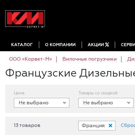
КАТАЛОГ
О КОМПАНИИ
АКЦИИ
СЕРВ
ООО «Корвет-М»
Вилочные погрузчики
Ди
Французские Дизельные
Цена
Товары со скидкой
Не выбрано
Не выбрано
13 товаров
Сбро
Франция