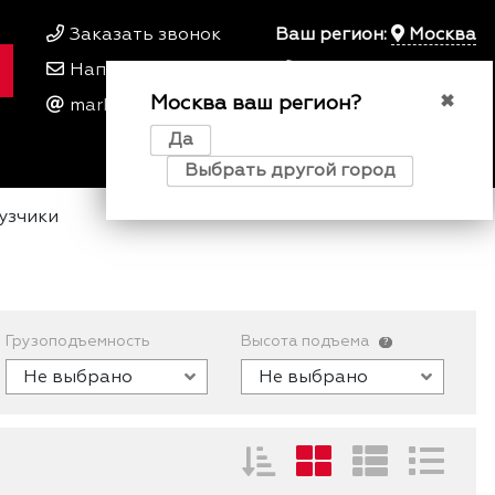
Заказать звонок
Ваш регион:
Москва
Написать нам
+7 495 649 64 57
Москва ваш регион?
00
00
✖
marketing@kfork.ru
Пн-Пт 9
- 18
Да
0
0
0
Выбрать другой город
узчики
Грузоподъемность
Высота подъема
?
Не выбрано
Не выбрано