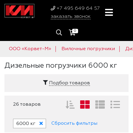
+7 495 649 64 57
заказать звонок
0
ООО «Корвет-М»
Вилочные погрузчики
Ди
Дизельные погрузчики 6000 кг
Подбор товаров
26 товаров
Сбросить фильтры
6000 кг