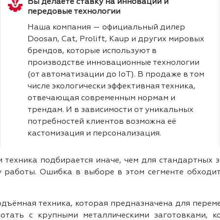
Вы делаете ставку на инновации и
передовые технологии
Наша компания — официальный дилер
Doosan, Cat, Prolift, Kaup и других мировых
брендов, которые используют в
производстве инновационные технологии
(от автоматизации до IoT). В продаже в том
числе экологически эффективная техника,
отвечающая современным нормам и
трендам. И в зависимости от уникальных
потребностей клиентов возможна её
кастомизация и персонализация.
техника подбирается иначе, чем для стандартных з
у работы. Ошибка в выборе в этом сегменте обходи
одъёмная техника, которая предназначена для перем
ботать с крупными металлическими заготовками, 