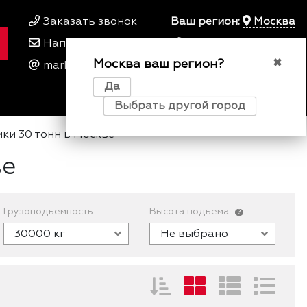
Заказать звонок
Ваш регион:
Москва
Написать нам
+7 495 649 64 57
Москва ваш регион?
00
00
✖
marketing@kfork.ru
Пн-Пт 9
- 18
Да
0
0
0
Выбрать другой город
ки 30 тонн в Москве
ве
Грузоподъемность
Высота подъема
?
30000 кг
Не выбрано