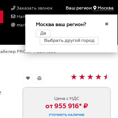
Заказать звонок
Ваш регион:
Москва
Написать нам
+7 495 649 64 57
Москва ваш регион?
00
00
✖
marketing@kfork.ru
Пн-Пт 9
- 18
Да
0
0
0
Выбрать другой город
абелер PROLIFT SDK 1656
и
Цена с НДС
от 955 916* ₽
УТОЧНИТЬ НАЛИЧИЕ