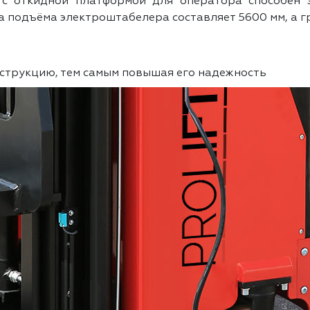
 с откидной платформой для оператора способен 
подъёма электроштабелера составляет 5600 мм, а гр
струкцию, тем самым повышая его надежность