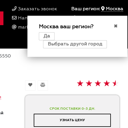
Заказать звонок
Ваш регион:
Москва
Написать нам
+7 495 649 64 57
Москва ваш регион?
00
00
✖
marketing@kfork.ru
Пн-Пт 9
- 18
Да
0
0
0
Выбрать другой город
5550
и
СРОК ПОСТАВКИ 0-3 ДН.
ей
УЗНАТЬ ЦЕНУ