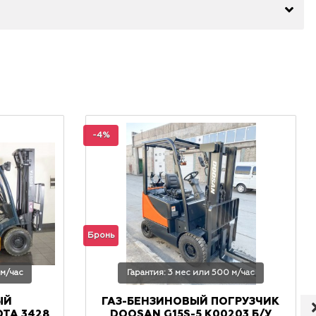
-4%
Бронь
 м/час
Гарантия: 3 мес или 500 м/час
ЫЙ
ГАЗ-БЕНЗИНОВЫЙ ПОГРУЗЧИК
TA 3428
DOOSAN G15S-5 K00203 Б/У