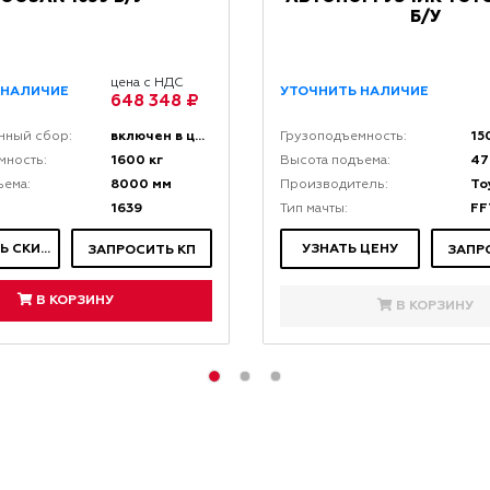
Б/У
цена с НДС
 НАЛИЧИЕ
УТОЧНИТЬ НАЛИЧИЕ
648 348 ₽
включен в цену
15
нный сбор:
Грузоподъемность:
1600 кг
47
мность:
Высота подъема:
8000 мм
To
ъема:
Производитель:
1639
FF
Тип мачты:
ЗАПРОСИТЬ СКИДКУ
УЗНАТЬ ЦЕНУ
ЗАПРОСИТЬ КП
ЗАПР
В КОРЗИНУ
В КОРЗИНУ