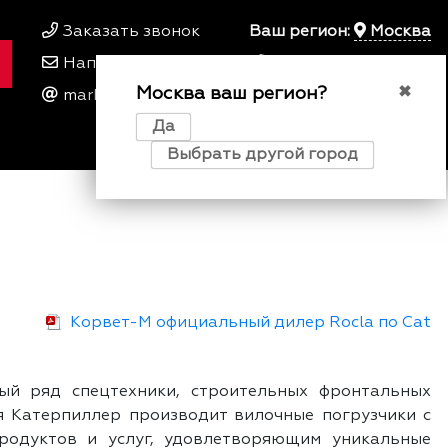
Заказать звонок
Ваш регион:
Москва
Написать нам
+7 495 649 64 57
Москва ваш регион?
00
00
✖
marketing@kfork.ru
Пн-Пт 9
- 18
Да
0
0
0
Выбрать другой город
Корвет-М официальный дилер Rocla по Cat
ный ряд спецтехники, строительных фронтальных
я Катерпиллер производит вилочные погрузчики с
одуктов и услуг, удовлетворяющим уникальные