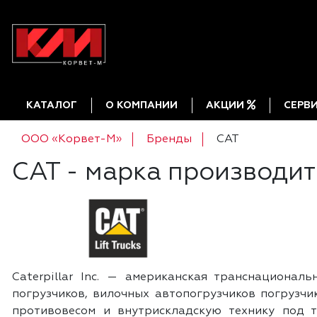
КАТАЛОГ
О КОМПАНИИ
АКЦИИ
СЕРВ
ООО «Корвет-М»
Бренды
CAT
CAT - марка производи
Caterpillar Inc. — американская транснациона
погрузчиков, вилочных автопогрузчиков погрузч
противовесом и внутрискладскую технику под