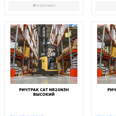
В КОРЗИНУ
РИЧТРАК CAT NR20N3H
РИЧ
ВЫСОКИЙ