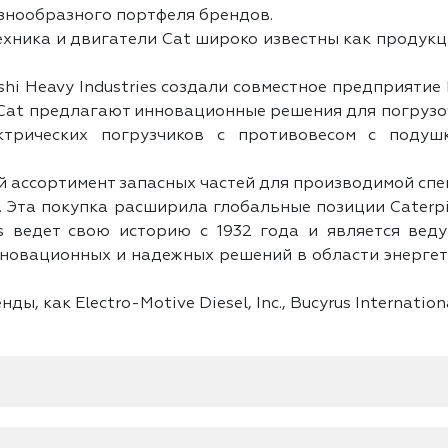
знообразного портфеля брендов.
техника и двигатели Cat широко известны как продук
shi Heavy Industries создали совместное предприятие Mit
Cat предлагают инновационные решения для погрузо
ктрических погрузчиков с противовесом с подушк
й ассортимент запасных частей для производимой спе
ns. Эта покупка расширила глобальные позиции Caterp
ns ведет свою историю с 1932 года и является ве
нновационных и надежных решений в области энерге
ды, как Electro-Motive Diesel, Inc., Bucyrus Internatio