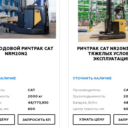
ОДОВОЙ РИЧТРАК CAT
РИЧТРАК CAT NR20N
NRM20N2
ТЯЖЕЛЫХ УСЛО
ЭКСПЛУАТАЦИ
НАЛИЧИЕ
УТОЧНИТЬ НАЛИЧИЕ
CAT
C
ль:
Производитель:
2000 кг
20
ность:
Грузоподъемность:
48/775,930
48
ч:
Батарея, В/Ач:
600
6
и, мм:
Центр тяжести, мм:
ЦЕНУ
УЗНАТЬ ЦЕНУ
ЗАПРОСИТЬ КП
ЗАПР