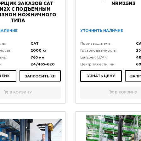
РЩИК ЗАКАЗОВ CAT
NRM25N3
N2X С ПОДЪЕМНЫМ
ИЗМОМ НОЖНИЧНОГО
ТИПА
НАЛИЧИЕ
УТОЧНИТЬ НАЛИЧИЕ
CAT
C
ль:
Производитель:
2000 кг
25
ность:
Грузоподъемность:
765 мм
ема:
Батарея, В/Ач:
24/465-620
6
ч:
Центр тяжести, мм:
ЦЕНУ
УЗНАТЬ ЦЕНУ
ЗАПРОСИТЬ КП
ЗАПР
В КОРЗИНУ
В КОРЗИНУ