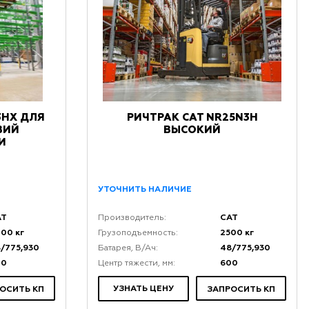
3HX ДЛЯ
РИЧТРАК CAT NR25N3H
ВИЙ
ВЫСОКИЙ
И
УТОЧНИТЬ НАЛИЧИЕ
AT
CAT
Производитель:
00 кг
2500 кг
Грузоподъемность:
/775,930
48/775,930
Батарея, В/Ач:
00
600
Центр тяжести, мм:
УЗНАТЬ ЦЕНУ
ОСИТЬ КП
ЗАПРОСИТЬ КП