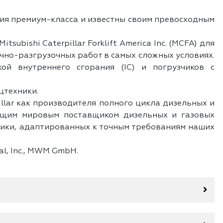
ция премиум-класса и известны своим превосходным
subishi Caterpillar Forklift America Inc. (MCFA) для
чно-разгрузочных работ в самых сложных условиях.
ой внутреннего сгорания (IC) и погрузчиков с
цтехники.
illar как производителя полного цикла дизельных и
дущим мировым поставщиком дизельных и газовых
тики, адаптированных к точным требованиям наших
nal, Inc., MWM GmbH.