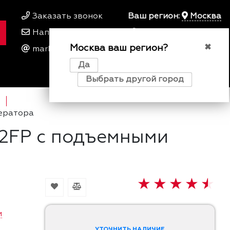
Заказать звонок
Ваш регион:
Москва
Написать нам
+7 495 649 64 57
Москва ваш регион?
00
00
✖
marketing@kfork.ru
Пн-Пт 9
- 18
Да
0
0
0
Выбрать другой город
ператора
2FP с подъемными
и
УТОЧНИТЬ НАЛИЧИЕ