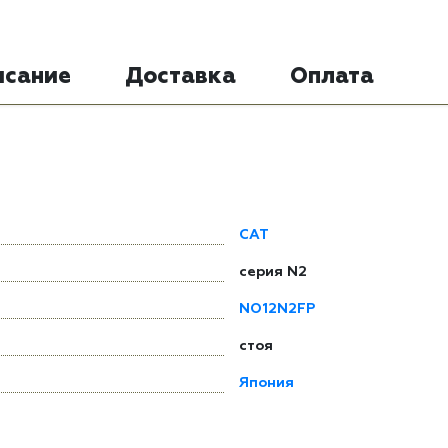
исание
Доставка
Оплата
CAT
серия N2
NO12N2FP
стоя
Япония