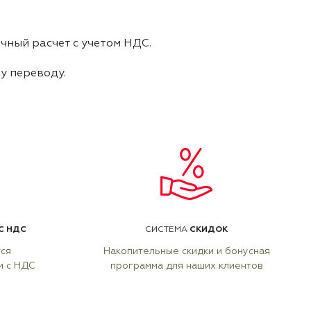
чный расчет с учетом НДС.
му переводу.
С НДС
СКИДОК
СИСТЕМА
тся
Накопительные скидки и бонусная
м с НДС
программа для наших клиентов