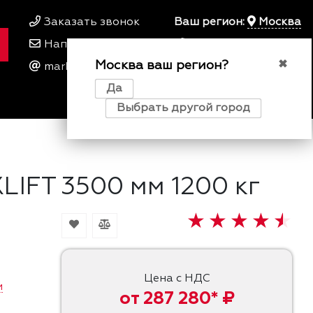
Заказать звонок
Ваш регион:
Москва
Написать нам
+7 495 649 64 57
Москва ваш регион?
00
00
✖
marketing@kfork.ru
Пн-Пт 9
- 18
Да
0
0
0
Выбрать другой город
IFT 3500 мм 1200 кг
Цена с НДС
и
от 287 280* ₽