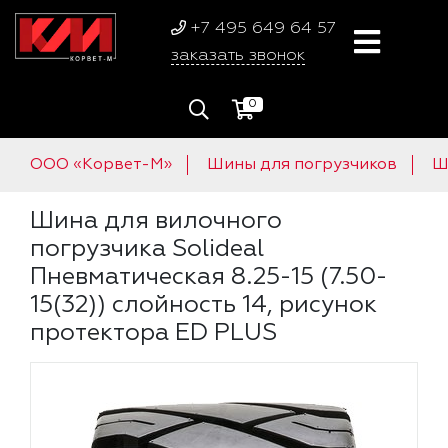
+7 495 649 64 57
заказать звонок
0
ООО «Корвет-М»
Шины для погрузчиков
Ш
Шина для вилочного
погрузчика Solideal
Пневматическая 8.25-15 (7.50-
15(32)) слойность 14, рисунок
протектора ED PLUS