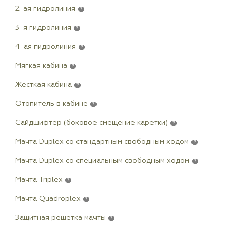
2-ая гидролиния
?
3-я гидролиния
?
4-ая гидролиния
?
Мягкая кабина
?
Жесткая кабина
?
Отопитель в кабине
?
Сайдшифтер (боковое смещение каретки)
?
Мачта Duplex сo стандартным свободным ходом
?
Мачта Duplex со специальным свободным ходом
?
Мачта Triplex
?
Мачта Quadroplex
?
Защитная решетка мачты
?