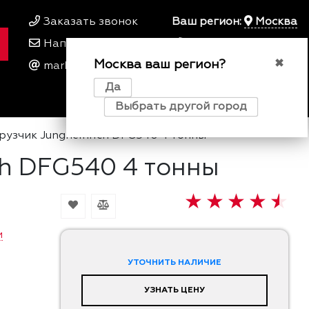
Заказать звонок
Ваш регион:
Москва
Написать нам
+7 495 649 64 57
Москва ваш регион?
00
00
✖
marketing@kfork.ru
Пн-Пт 9
- 18
Да
0
0
0
Выбрать другой город
узчик Jungheinrich DFG540 4 тонны
ch DFG540 4 тонны
и
УТОЧНИТЬ НАЛИЧИЕ
УЗНАТЬ ЦЕНУ