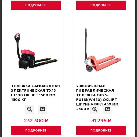
ПОДРОБНЕЕ
ПОДРОБНЕЕ
Нужна консультация
нашего специалиста?
ОCТАВЬТЕ ЗАЯВКУ, И НАШИ СПЕЦИАЛИСТЫ СВЯЖУТСЯ
С ВАМИ И ОТВЕТЯТ НА ВСЕ ВОПРОСЫ
Ваше имя
Номер телефона
ТЕЛЕЖКА САМОХОДНАЯ
УЗКОВИЛЬНАЯ
ЭЛЕКТРИЧЕСКАЯ TX15
ГИДРАВЛИЧЕСКАЯ
L1500 OXLIFT 1500 ММ
ТЕЛЕЖКА OX25-
1500 КГ
PU115(W450) OXLIFT
Ваш комментарий
ШИРИНА ВИЛ 450 ММ
2500 КГ
232 300 ₽
31 296 ₽
ПОДРОБНЕЕ
ПОДРОБНЕЕ