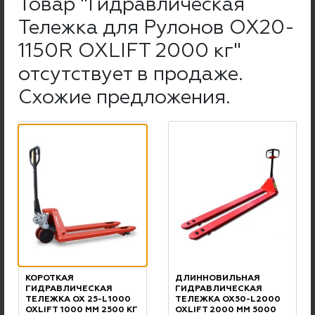
Товар "Гидравлическая
безналичный расчет с учетом НДС.
Тележка для Рулонов OX20-
Физ. лица могут расплатиться как за
наличный расчет и по банковской
1150R OXLIFT 2000 кг"
карте, так и по банковскому переводу.
отсутствует в продаже.
Подробнее об оплате и наших
Схожие предложения.
реквизитах
ГАРАНТИЯ
Максимальная гарантия на погрузчики Doosan с ДВС
КОРОТКАЯ
ДЛИННОВИЛЬНАЯ
составляет 5 лет или 5000 м/ч
ГИДРАВЛИЧЕСКАЯ
ГИДРАВЛИЧЕСКАЯ
(
подробности у наших менеджеров
)
ТЕЛЕЖКА OX 25-L1000
ТЕЛЕЖКА OX50-L2000
OXLIFT 1000 ММ 2500 КГ
OXLIFT 2000 ММ 5000
Минимальная гарантия на новые погрузчики и