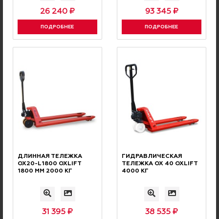
26 240 ₽
93 345 ₽
ОПЛАТА С НДС
БЕЗНАЛИЧНАЯ
ПОДРОБНЕЕ
ПОДРОБНЕЕ
Оплата производится
безналичным переводом с НДС
СКИДОК
СИСТЕМА
ДЛИННАЯ ТЕЛЕЖКА
ГИДРАВЛИЧЕСКАЯ
Накопительные скидки и бонусная
OX20-L1800 OXLIFT
ТЕЛЕЖКА OX 40 OXLIFT
программа для наших клиентов
1800 ММ 2000 КГ
4000 КГ
31 395 ₽
38 535 ₽