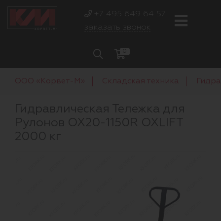
+7 495 649 64 57
заказать звонок
0
ООО «Корвет-М»
Складская техника
Гидра
Гидравлическая Тележка для
Рулонов OX20-1150R OXLIFT
2000 кг