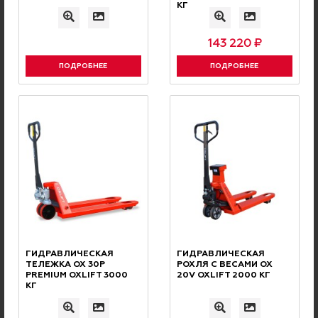
КГ
штабелеры составляет 12 мес или 2000 м/ч
Подробнее о гарантии
143 220 ₽
ПОДРОБНЕЕ
ПОДРОБНЕЕ
ПО РОССИИ
ДОСТАВКА
Осуществляется транспортными
компаниями или Почтой России
ГИДРАВЛИЧЕСКАЯ
ГИДРАВЛИЧЕСКАЯ
ТЕЛЕЖКА OX 30P
РОХЛЯ С ВЕСАМИ OX
PREMIUM OXLIFT 3000
20V OXLIFT 2000 КГ
КГ