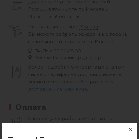
Доставку осуществляем по всей
России, в том числе по Москве и
Московской области.
Выбранный регион:
Москва
Вы можете забрать заказанные товары
самовывозом в филиале г. Москва
Пн-Пт, с 09:00-18:00
Москва, Нагорный пр., д. 7, стр. 1
Более подробную информацию, в том
числе о тарифах на доставку можете
посмотреть на нашей странице
о
доставке и самовывозе
.
Оплата
С юр.лицами работаем только по
предоплате. Юр. лица могут
расплатиться за товары за