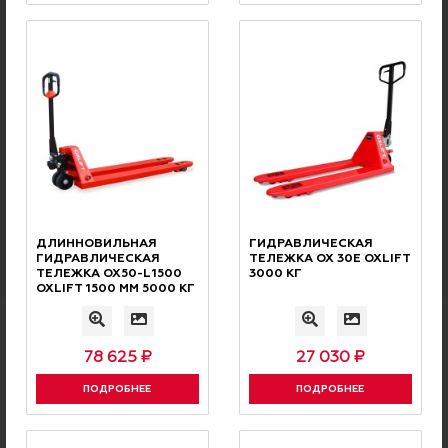
Соглашаюсь с
условиями политики конфиденциальности
.
Проверочный код
ДЛИННОВИЛЬНАЯ
ГИДРАВЛИЧЕСКАЯ
Отправить
ГИДРАВЛИЧЕСКАЯ
ТЕЛЕЖКА OX 30E OXLIFT
ТЕЛЕЖКА OX50-L1500
3000 КГ
OXLIFT 1500 ММ 5000 КГ
78 625 ₽
27 030 ₽
РЕКОМЕНДУЕМ
Похожие товары
ПОДРОБНЕЕ
ПОДРОБНЕЕ