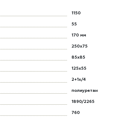
1150
55
170 мм
250x75
85x85
125x55
2+1x/4
полиуретан
1890/2265
760