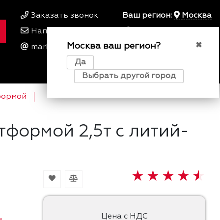
Заказать звонок
Ваш регион:
Москва
Написать нам
+7 495 649 64 57
Москва ваш регион?
00
00
✖
marketing@kfork.ru
Пн-Пт 9
- 18
Да
0
0
0
Выбрать другой город
формой
тформой 2,5т с литий-
Цена с НДС
и